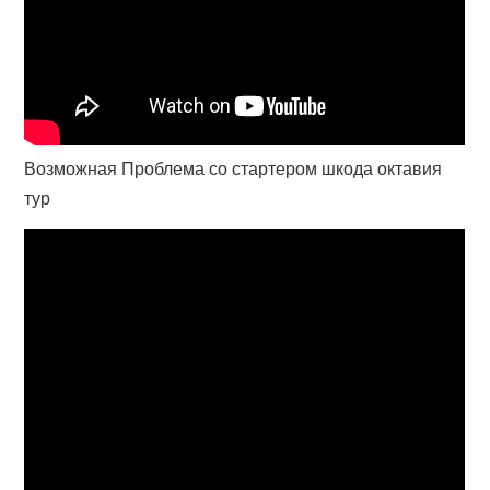
Возможная Проблема со стартером шкода октавия
тур