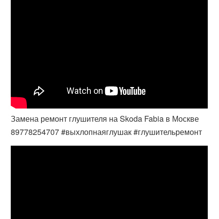
Замена ремонт глушителя на Skoda Fabia в Москве
89778254707 #выхлопнаяглушак #глушительремонт