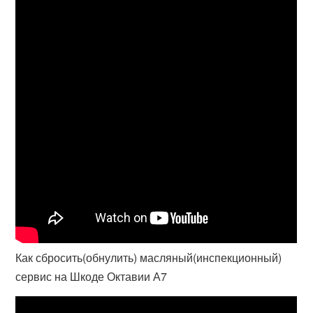
Как сбросить(обнулить) масляный(инспекционный)
сервис на Шкоде Октавии А7