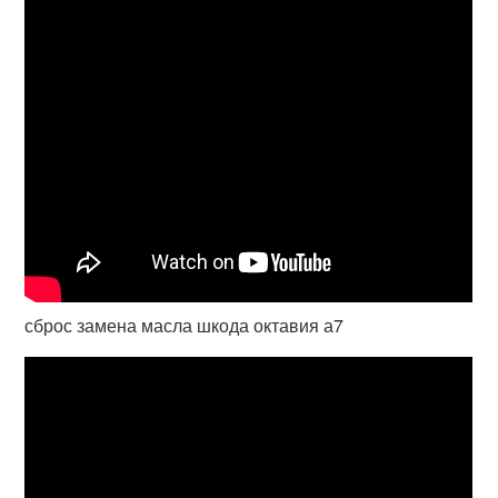
сброс замена масла шкода октавия а7