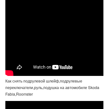
Как снять подрулевой шлейф,подрулевые
переключатели,руль,подушка на автомобиле Skoda
Fabia,Roomster