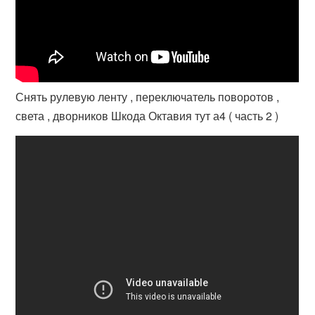
Снять рулевую ленту , переключатель поворотов ,
света , дворников Шкода Октавия тут а4 ( часть 2 )