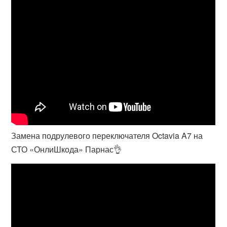
Замена подрулевого переключателя Octavia A7 на
СТО «ОнлиШкода» Парнас👌