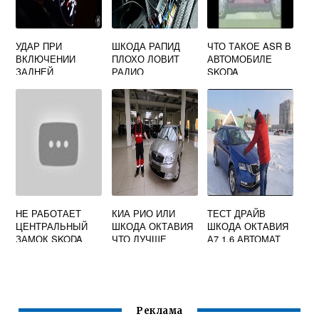
УДАР ПРИ
ШКОДА РАПИД
ЧТО ТАКОЕ ASR В
ВКЛЮЧЕНИИ
ПЛОХО ЛОВИТ
АВТОМОБИЛЕ
ЗАДНЕЙ
РАДИО
SKODA
ПЕРЕДАЧИ АКПП
ШКОДА ОКТАВИЯ
А5
НЕ РАБОТАЕТ
КИА РИО ИЛИ
ТЕСТ ДРАЙВ
ЦЕНТРАЛЬНЫЙ
ШКОДА ОКТАВИЯ
ШКОДА ОКТАВИЯ
ЗАМОК SKODA
ЧТО ЛУЧШЕ
А7 1.6 АВТОМАТ
OCTAVIA A4
Реклама