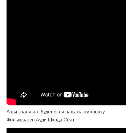
А вы знали что будет если нажать эту кнопку
Фольксваген Ауди Шкода Сеат