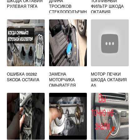
ШКОДА ОКТАВИЯ
ДЛИНА
ТОПЛИВНЫЙ
РУЛЕВАЯ ТЯГА
ТРОСИКОВ
ФИЛЬТР ШКОДА
СТЕКЛОПОДЪЕМН
ОКТАВИЯ
ИКА SKODA
OCTAVIA A5
ОШИБКА 00282
ЗАМЕНА
МОТОР ПЕЧКИ
SKODA OCTAVIA
МОТОРЧИКА
ШКОДА ОКТАВИЯ
ОМЫВАТЕЛЯ
А5
ЛОБОВОГО
СТЕКЛА ШКОДА
ОКТАВИЯ А7