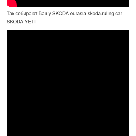
Так собирают Вашу SKODA eurasia-skoda.ruling car
SKODA YETI