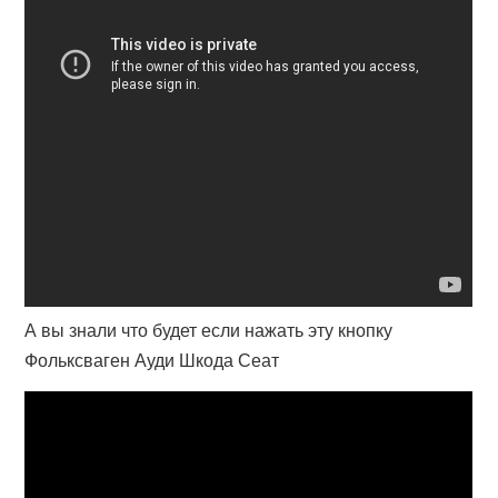
А вы знали что будет если нажать эту кнопку
Фольксваген Ауди Шкода Сеат