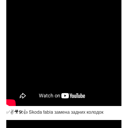
✅✌🎥🛠👍 Skoda fabia замена задних колодок