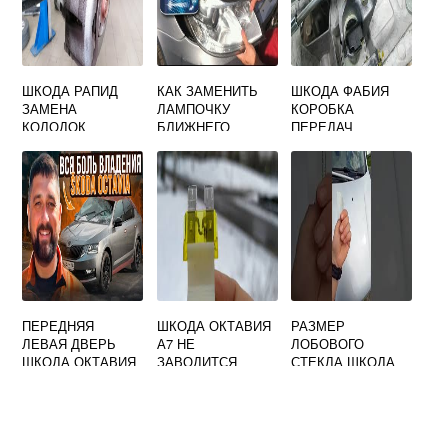
ШКОДА РАПИД
КАК ЗАМЕНИТЬ
ШКОДА ФАБИЯ
ЗАМЕНА
ЛАМПОЧКУ
КОРОБКА
КОЛОДОК
БЛИЖНЕГО
ПЕРЕДАЧ
ПЕРЕДНИХ
СВЕТА НА ШКОДА
ОКТАВИЯ А5
ПРАВАЯ ВИДЕО
ПЕРЕДНЯЯ
ШКОДА ОКТАВИЯ
РАЗМЕР
ЛЕВАЯ ДВЕРЬ
А7 НЕ
ЛОБОВОГО
ШКОДА ОКТАВИЯ
ЗАВОДИТСЯ
СТЕКЛА ШКОДА
А7
ОШИБКА
СУПЕРБ 2
ТОРМОЗНОЙ
СИСТЕМЫ