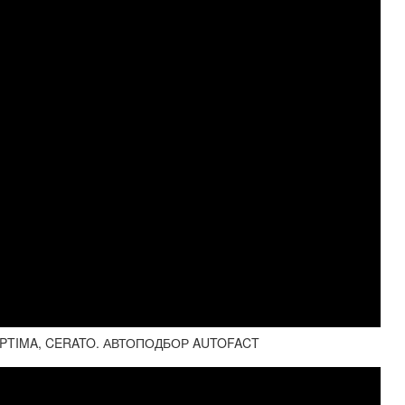
 OPTIMA, CERATO. АВТОПОДБОР AUTOFACT