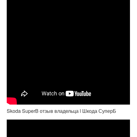
Skoda SuperB отзыв владельца l Шкода СуперБ