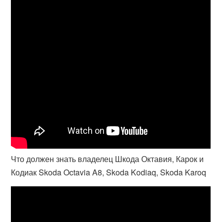
Что должен знать владелец Шкода Октавия, Карок и
Кодиак Skoda Octavia A8, Skoda Kodiaq, Skoda Karoq