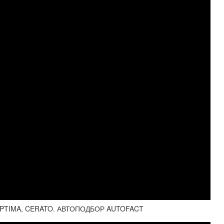
 OPTIMA, CERATO. АВТОПОДБОР AUTOFACT