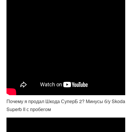
Почему я продал Шкода СуперБ 2? Минусы б/у Skoda
Superb II с пробегом