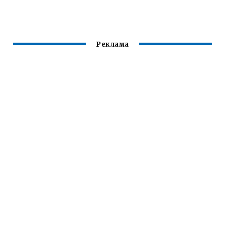
ДИСКОВ
ВАСЕЙ
ОКТАВИЯ А5
ДИАГНОСТОМ
SKODA OCTAVIA
A5
Реклама