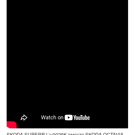
SKODA SUPERB L\u0026K вместо SKODA OCTAVIA