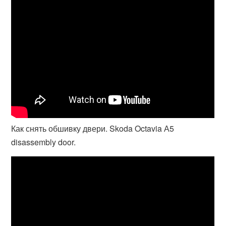
Как снять обшивку двери. Skoda Octavia А5
disassembly door.