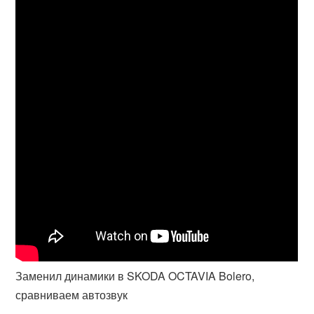
Заменил динамики в SKODA OCTAVIA Bolero,
сравниваем автозвук