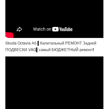
Skoda Octavia А5 ▌Капитальный РЕМОНТ Задней
ПОДВЕСКИ VAG▌самый БЮДЖЕТНЫЙ ремонт❗