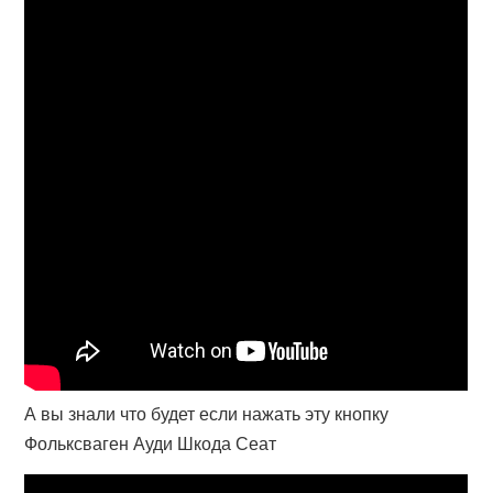
А вы знали что будет если нажать эту кнопку
Фольксваген Ауди Шкода Сеат