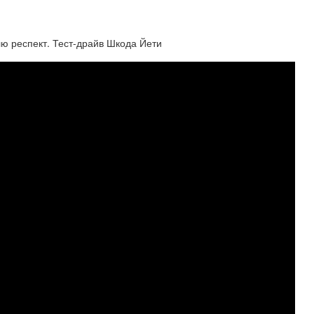
елю респект. Тест-драйв Шкода Йети