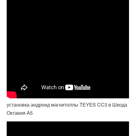
установка андроид магнитоллы TEYES CC3 в Шкода
Октавия A5