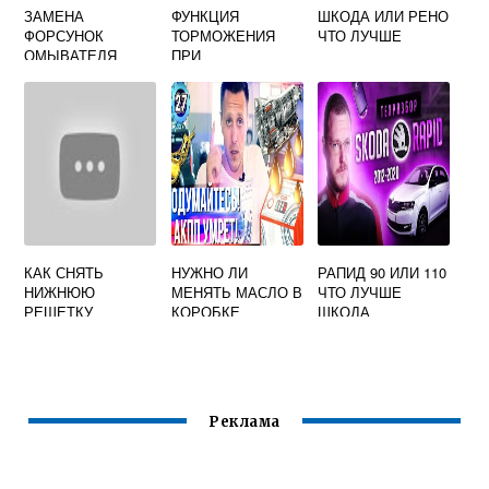
ЗАМЕНА
ФУНКЦИЯ
ШКОДА ИЛИ РЕНО
ФОРСУНОК
ТОРМОЖЕНИЯ
ЧТО ЛУЧШЕ
ОМЫВАТЕЛЯ
ПРИ
ШКОДА РАПИД
МАНЕВРИРОВАНИ
И СЕЙЧАС
НЕДОСТУПНА
ШКОДА ОКТАВИЯ
А7
КАК СНЯТЬ
НУЖНО ЛИ
РАПИД 90 ИЛИ 110
НИЖНЮЮ
МЕНЯТЬ МАСЛО В
ЧТО ЛУЧШЕ
РЕШЕТКУ
КОРОБКЕ
ШКОДА
РАДИАТОРА НА
АВТОМАТ SKODA
SKODA OCTAVIA
OCTAVIA A7
A7 С
ПРОТИВОТУМАНК
АМИ
Реклама