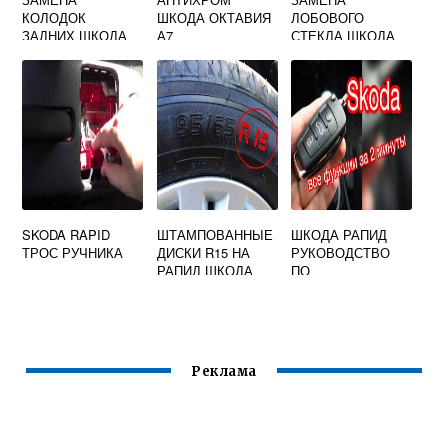
КОЛОДОК
ШКОДА ОКТАВИЯ
ЛОБОВОГО
ЗАДНИХ ШКОДА
А7
СТЕКЛА ШКОДА
ОКТАВИЯ А7
СУПЕРБ 2
SKODA RAPID
ШТАМПОВАННЫЕ
ШКОДА РАПИД
ТРОС РУЧНИКА
ДИСКИ R15 НА
РУКОВОДСТВО
РАПИД ШКОДА
ПО
ЭКСПЛУАТАЦИИ
Реклама