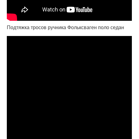
Подтяжка тросов ручника Фольксваген поло седан