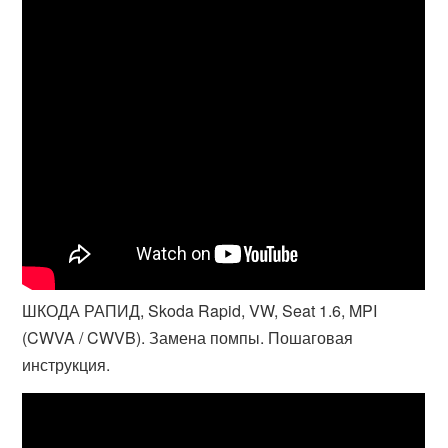
ШКОДА РАПИД, Skoda Rapid, VW, Seat 1.6, MPI
(CWVA / CWVB). Замена помпы. Пошаговая
инструкция.