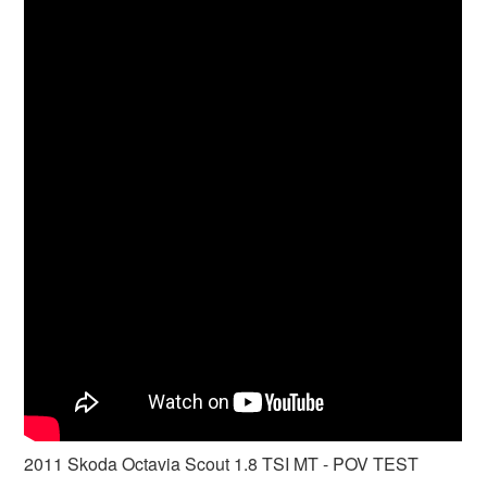
2011 Skoda Octavia Scout 1.8 TSI MT - POV TEST