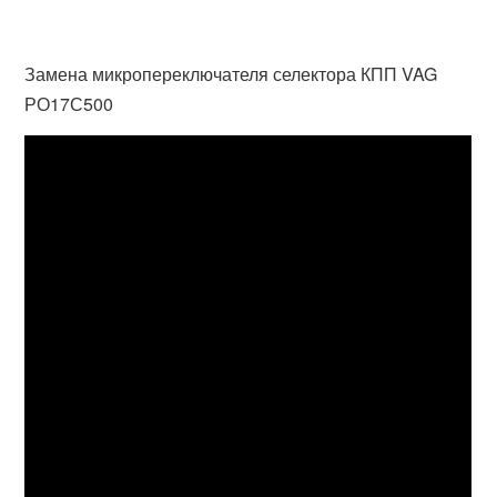
Замена микропереключателя селектора КПП VAG
РО17С500