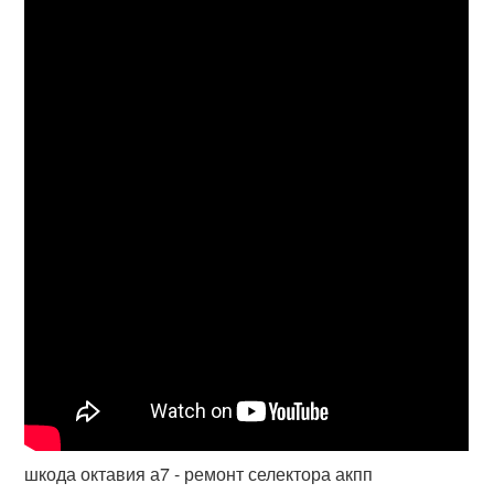
шкода октавия а7 - ремонт селектора акпп