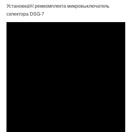
Установка￼ ремкомплекта микровыключатель
селектора DSG-7