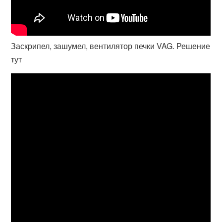
Заскрипел, зашумел, вентилятор печки VAG. Решение
тут