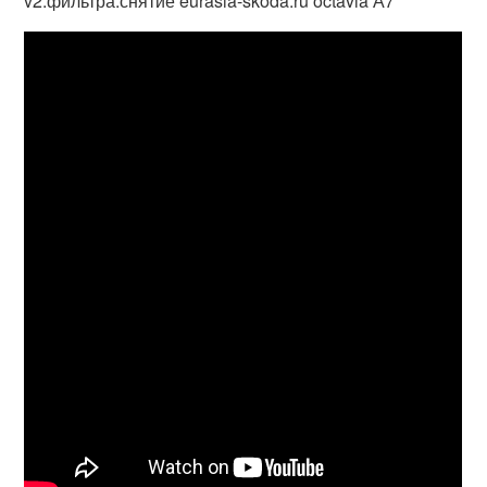
v2.фильтра.снятие eurasia-skoda.ru octavia А7