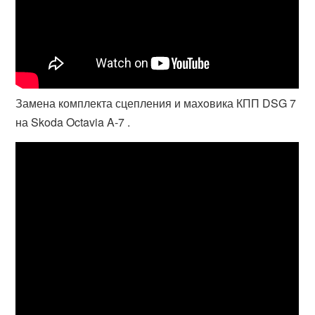
Замена комплекта сцепления и махoвика КПП DSG 7
на Skoda Octavia A-7 .