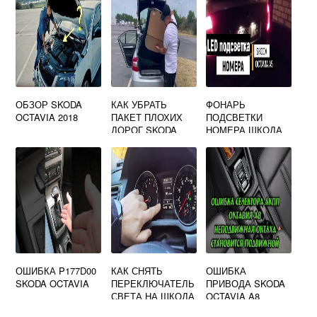
ОБЗОР SKODA
КАК УБРАТЬ
ФОНАРЬ
OCTAVIA 2018
ПАКЕТ ПЛОХИХ
ПОДСВЕТКИ
ДОРОГ SKODA
НОМЕРА ШКОДА
OCTAVIA A7
ОКТАВИЯ А5
ОШИБКА P177D00
КАК СНЯТЬ
ОШИБКА
SKODA OCTAVIA
ПЕРЕКЛЮЧАТЕЛЬ
ПРИВОДА SKODA
СВЕТА НА ШКОДА
OCTAVIA A8
ОКТАВИЯ А5
СИСТЕМЫ