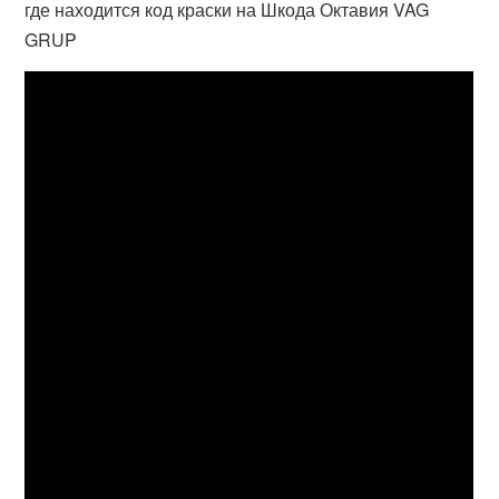
где находится код краски на Шкода Октавия VAG
GRUP