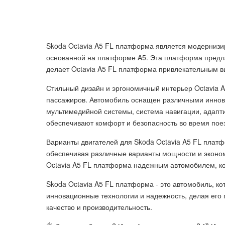
Skoda Octavia A5 FL платформа является модернизир
основанной на платформе A5. Эта платформа предла
делает Octavia A5 FL платформа привлекательным 
Стильный дизайн и эргономичный интерьер Octavia 
пассажиров. Автомобиль оснащен различными иннов
мультимедийной системы, система навигации, адапт
обеспечивают комфорт и безопасность во время поез
Варианты двигателей для Skoda Octavia A5 FL плат
обеспечивая различные варианты мощности и эконом
Octavia A5 FL платформа надежным автомобилем, ко
Skoda Octavia A5 FL платформа - это автомобиль, ко
инновационные технологии и надежность, делая его
качество и производительность.