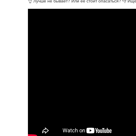
👌 Лучше не бывает? Или её стоит опасаться? 👎 Ище