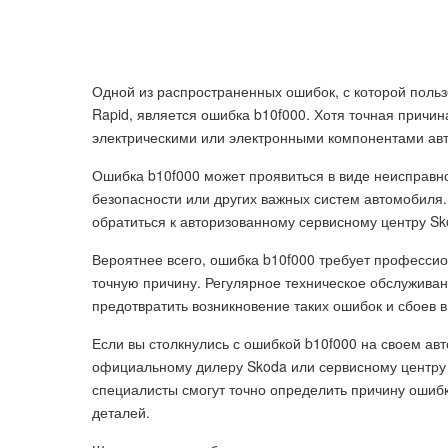
Одной из распространенных ошибок, с которой поль
Rapid, является ошибка b10f000. Хотя точная причин
электрическими или электронными компонентами ав
Ошибка b10f000 может проявиться в виде неисправн
безопасности или других важных систем автомобиля.
обратиться к авторизованному сервисному центру Sk
Вероятнее всего, ошибка b10f000 требует професси
точную причину. Регулярное техническое обслуживан
предотвратить возникновение таких ошибок и сбоев в
Если вы столкнулись с ошибкой b10f000 на своем ав
официальному дилеру Skoda или сервисному центру
специалисты смогут точно определить причину ошиб
деталей.