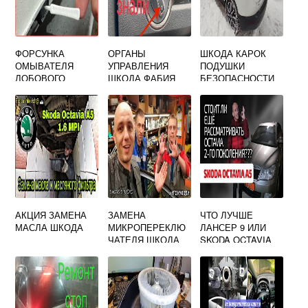
ФОРСУНКА
ОРГАНЫ
ШКОДА КАРОК
ОМЫВАТЕЛЯ
УПРАВЛЕНИЯ
ПОДУШКИ
ЛОБОВОГО
ШКОДА ФАБИЯ
БЕЗОПАСНОСТИ
СТЕКЛА НА
ШКОДА ОКТАВИЯ
А5
АКЦИЯ ЗАМЕНА
ЗАМЕНА
ЧТО ЛУЧШЕ
МАСЛА ШКОДА
МИКРОПЕРЕКЛЮ
ЛАНСЕР 9 ИЛИ
ЧАТЕЛЯ ШКОДА
SKODA OCTAVIA
РАПИД