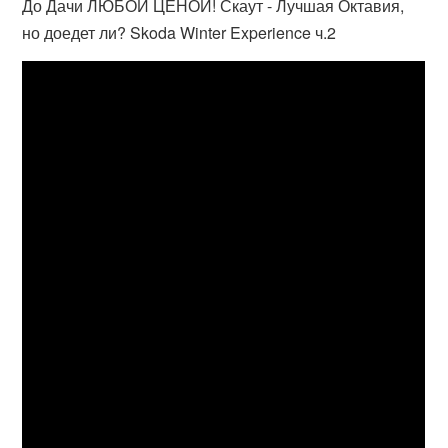
До Дачи ЛЮБОЙ ЦЕНОЙ! Скаут - Лучшая Октавия,
но доедет ли? Skoda Winter Experience ч.2