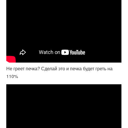
Не греет печка? Сделай это и печка будет греть на
110%