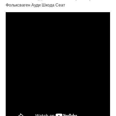
Фольксваген Ауди Шкода Сеат