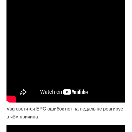
Vag светится EPC ошибок нет на педаль не реагирует
в чём причина