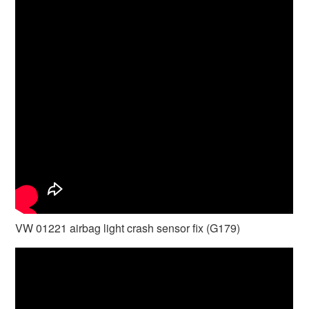
VW 01221 airbag light crash sensor fix (G179)