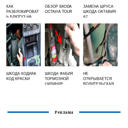
КАК
ОБЗОР SKODA
ЗАМЕНА ШРУСА
РАЗБЛОКИРОВАТ
OCTAVIA TOUR
ШКОДА ОКТАВИЯ
Ь БЛЮТУЗ НА
А7
ШКОДА РАПИД
ШКОДА КОДИАК
ШКОДА ФАБИЯ
НЕ
КОД КРАСКИ
ТОРМОЗНОЙ
ОТКРЫВАЕТСЯ
ЦИЛИНДР
ВОДИТЕЛЬСКАЯ
ЗАДНИЙ
ДВЕРЬ ШКОДА
ОКТАВИЯ ТУР
Реклама