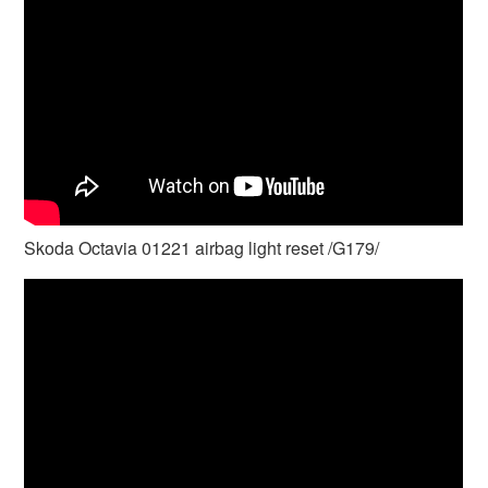
Skoda Octavia 01221 airbag light reset /G179/