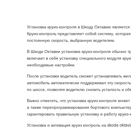
Установка круиз-контроля в Шкоду Октавию являетс
Круиз-контроль представляет собой систему, котора
постоянную скорость, выбранную водителем.
В Шкоде Октавии установка круиз-контроля обычно 
включает в себя установку специального модуля кру
необходимые настройки.
После установки водитель сможет устанавливать жел
автомобиль автоматически поддерживал эту скорость
по шоссе, позволяя водителю снизить усталость и о
Важно отметить, что установка круиз-контроля може
а также перепрограммирования бортового компьютер
гарантировать правильную установку и работу круиз-
Установка и активация круиз контроль на skoda oktavi