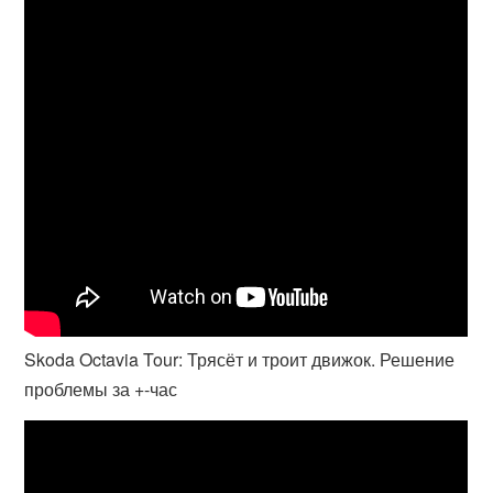
Skoda Octavia Tour: Трясёт и троит движок. Решение
проблемы за +-час