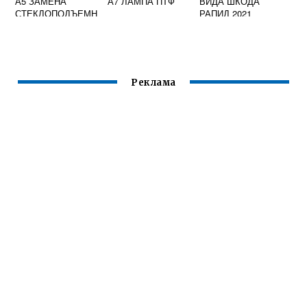
А5 ЗАМЕНА
А7 ЛАМПА ПТФ
ВИДА ШКОДА
СТЕКЛОПОДЪЕМН
РАПИД 2021
ИКА ПЕРЕДНЕЙ
ДВЕРИ ЛЕВОЙ
Реклама