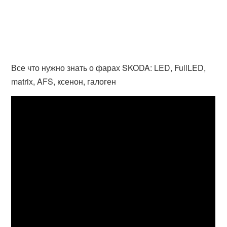
Все что нужно знать о фарах SKODA: LED, FullLED,
matrix, AFS, ксенон, галоген