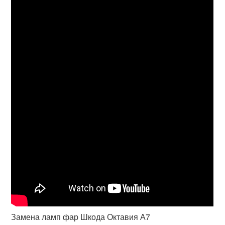
Замена ламп фар Шкода Октавия А7