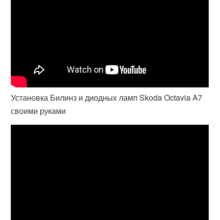
Установка Билинз и диодных ламп Skoda Octavia A7
своими руками