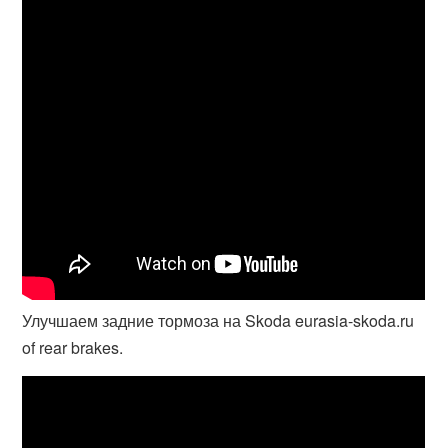
Улучшаем задние тормоза на Skoda eurasia-skoda.ru
of rear brakes.