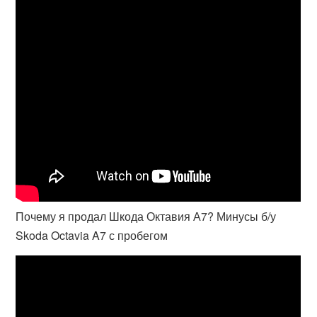
Почему я продал Шкода Октавия А7? Минусы б/у
Skoda Octavia A7 с пробегом