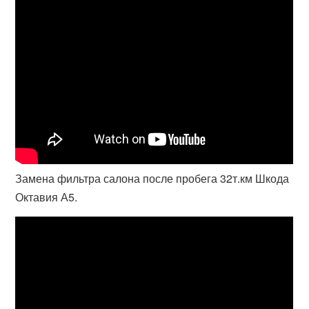
Замена фильтра салона после пробега 32т.км Шкода
Октавия А5.