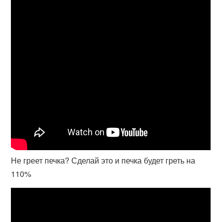
Не греет печка? Сделай это и печка будет греть на
110%