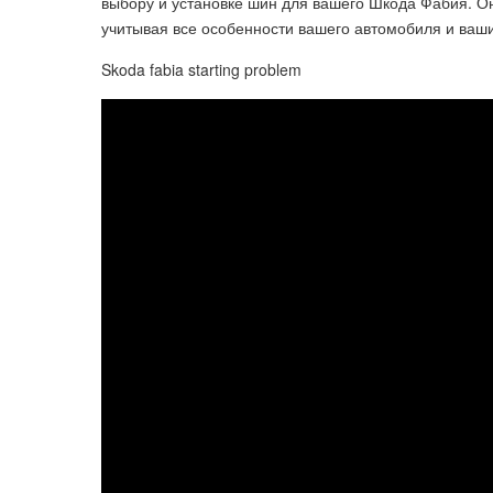
выбору и установке шин для вашего Шкода Фабия. О
учитывая все особенности вашего автомобиля и ваш
Skoda fabia starting problem