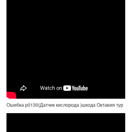
Ошибка p0130(Датчик кислорода )шкода Октавия тур