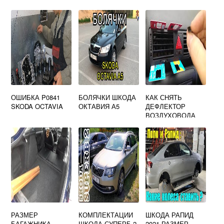
ОШИБКА P0841
БОЛЯЧКИ ШКОДА
КАК СНЯТЬ
SKODA OCTAVIA
ОКТАВИЯ А5
ДЕФЛЕКТОР
ВОЗДУХОВОДА
НА SKODA
OCTAVIA A7
РАЗМЕР
КОМПЛЕКТАЦИИ
ШКОДА РАПИД
БАГАЖНИКА
ШКОДА СУПЕРБ 2
2021 РАЗМЕР