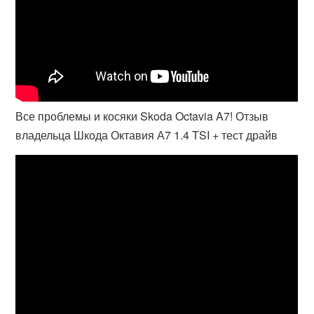
Все проблемы и косяки Skoda Octavia A7! Отзыв
владельца Шкода Октавия А7 1.4 TSI + тест драйв