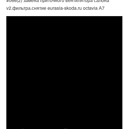
#066(2) замена приточного вентилятора салона
v2.фильтра.снятие eurasia-skoda.ru octavia А7