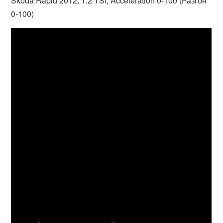
Skoda Rapid 2012, 1.2 TSI, Acceleration 0-100 (Разгон
0-100)