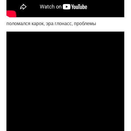
поломался карок, эра глонасс, проблемы