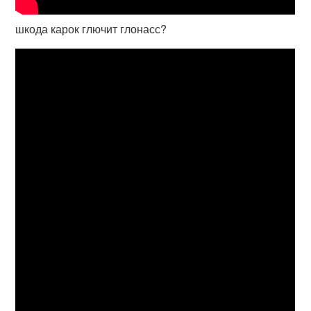
шкода карок глючит глонасс?