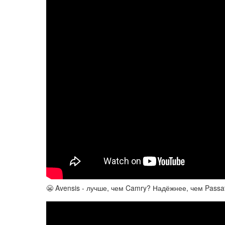
😬 Avensis - лучше, чем Camry? Надёжнее, чем Passa