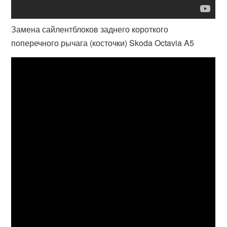
Замена сайлентблоков заднего короткого
поперечного рычага (косточки) Skoda Octavia A5