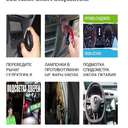
ПЕРЕВЕДИТЕ
ЛАМПОЧКИ В
ПОДМОТКА
РЫЧАГ
ПРОТИВОТУМАНН
СПИДОМЕТРА
СЕЛЕКТОРА В
ЫЕ ФАРЫ ШКОДА
ШКОДА ОКТАВИЯ
ПОЛОЖЕНИЕ P N
ОКТАВИЯ А5
ШКОДА ОКТАВИЯ