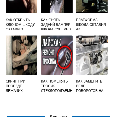
КАК ОТКРЫТЬ
КАК СНЯТЬ
ПЛАТФОРМА
КЛЮЧОМ ШКОДУ
ЗАДНИЙ БАМПЕР
ШКОДА ОКТАВИЯ
ОКТАВИЮ
ШКОДА СУПЕРБ 2
А5
СКРИП ПРИ
КАК ПОМЕНЯТЬ
КАК ЗАМЕНИТЬ
ПРОЕЗДЕ
ТРОСИК
РЕЛЕ
ЛЕЖАЧИХ
СТЕКЛОПОДЪЕМН
ПОВОРОТОВ НА
ПОЛИЦЕЙСКИХ
ИКА НА SKODA
SKODA OCTAVIA
ШКОДА ОКТАВИЯ
OCTAVIA TOUR
TOUR
А7
Реклама