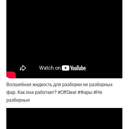
Волшебная жидкость для разборки не разборных
фар. Как она работает? #OffGear #Фары #Не
разборные